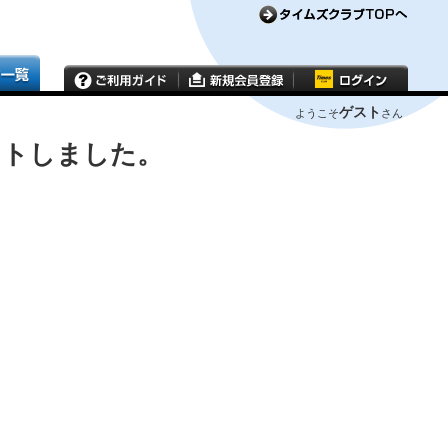
ゲスト
ようこそ
さん
ウトしました。