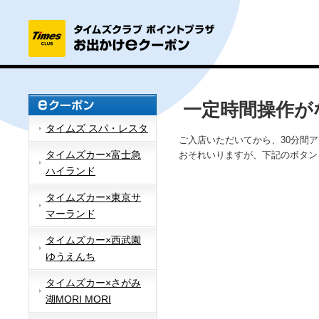
一定時間操作が
タイムズ スパ・レスタ
ご入店いただいてから、30分間
タイムズカー×富士急
おそれいりますが、下記のボタン
ハイランド
タイムズカー×東京サ
マーランド
タイムズカー×西武園
ゆうえんち
タイムズカー×さがみ
湖MORI MORI