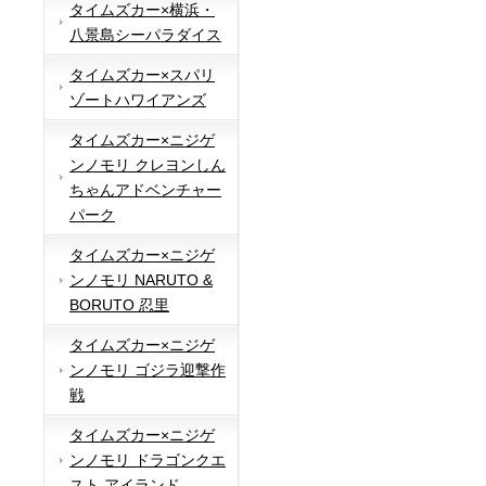
タイムズカー×横浜・
八景島シーパラダイス
タイムズカー×スパリ
ゾートハワイアンズ
タイムズカー×ニジゲ
ンノモリ クレヨンしん
ちゃんアドベンチャー
パーク
タイムズカー×ニジゲ
ンノモリ NARUTO &
BORUTO 忍里
タイムズカー×ニジゲ
ンノモリ ゴジラ迎撃作
戦
タイムズカー×ニジゲ
ンノモリ ドラゴンクエ
スト アイランド