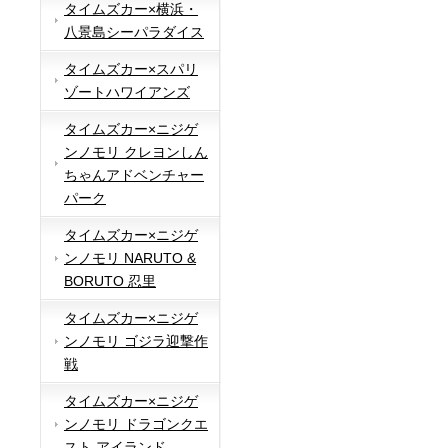
タイムズカー×横浜・
八景島シーパラダイス
タイムズカー×スパリ
ゾートハワイアンズ
タイムズカー×ニジゲ
ンノモリ クレヨンしん
ちゃんアドベンチャー
パーク
タイムズカー×ニジゲ
ンノモリ NARUTO &
BORUTO 忍里
タイムズカー×ニジゲ
ンノモリ ゴジラ迎撃作
戦
タイムズカー×ニジゲ
ンノモリ ドラゴンクエ
スト アイランド