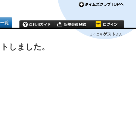
ゲスト
ようこそ
さん
ウトしました。