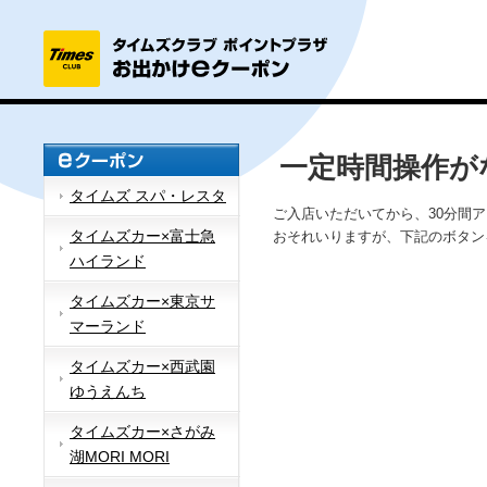
一定時間操作が
タイムズ スパ・レスタ
ご入店いただいてから、30分間
タイムズカー×富士急
おそれいりますが、下記のボタン
ハイランド
タイムズカー×東京サ
マーランド
タイムズカー×西武園
ゆうえんち
タイムズカー×さがみ
湖MORI MORI