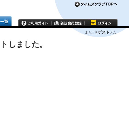
ゲスト
ようこそ
さん
ウトしました。