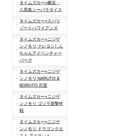
タイムズカー×横浜・
八景島シーパラダイス
タイムズカー×スパリ
ゾートハワイアンズ
タイムズカー×ニジゲ
ンノモリ クレヨンしん
ちゃんアドベンチャー
パーク
タイムズカー×ニジゲ
ンノモリ NARUTO &
BORUTO 忍里
タイムズカー×ニジゲ
ンノモリ ゴジラ迎撃作
戦
タイムズカー×ニジゲ
ンノモリ ドラゴンクエ
スト アイランド