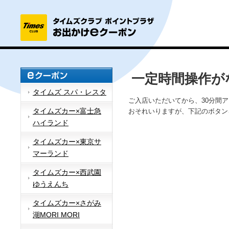
一定時間操作が
タイムズ スパ・レスタ
ご入店いただいてから、30分間
タイムズカー×富士急
おそれいりますが、下記のボタン
ハイランド
タイムズカー×東京サ
マーランド
タイムズカー×西武園
ゆうえんち
タイムズカー×さがみ
湖MORI MORI