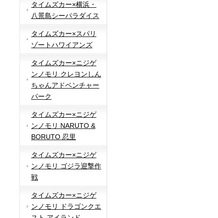
タイムズカー×横浜・
八景島シーパラダイス
タイムズカー×スパリ
ゾートハワイアンズ
タイムズカー×ニジゲ
ンノモリ クレヨンしん
ちゃんアドベンチャー
パーク
タイムズカー×ニジゲ
ンノモリ NARUTO &
BORUTO 忍里
タイムズカー×ニジゲ
ンノモリ ゴジラ迎撃作
戦
タイムズカー×ニジゲ
ンノモリ ドラゴンクエ
スト アイランド