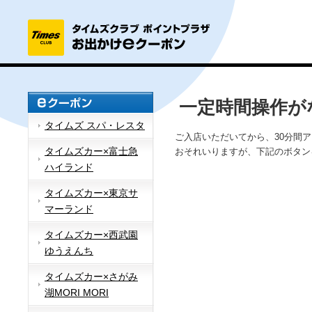
一定時間操作が
タイムズ スパ・レスタ
ご入店いただいてから、30分間
タイムズカー×富士急
おそれいりますが、下記のボタン
ハイランド
タイムズカー×東京サ
マーランド
タイムズカー×西武園
ゆうえんち
タイムズカー×さがみ
湖MORI MORI