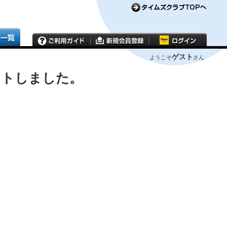
ゲスト
ようこそ
さん
ウトしました。