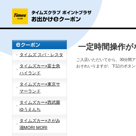
一定時間操作が
タイムズ スパ・レスタ
ご入店いただいてから、30分間
タイムズカー×富士急
おそれいりますが、下記のボタン
ハイランド
タイムズカー×東京サ
マーランド
タイムズカー×西武園
ゆうえんち
タイムズカー×さがみ
湖MORI MORI