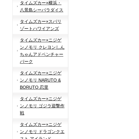
タイムズカー×横浜・
八景島シーパラダイス
タイムズカー×スパリ
ゾートハワイアンズ
タイムズカー×ニジゲ
ンノモリ クレヨンしん
ちゃんアドベンチャー
パーク
タイムズカー×ニジゲ
ンノモリ NARUTO &
BORUTO 忍里
タイムズカー×ニジゲ
ンノモリ ゴジラ迎撃作
戦
タイムズカー×ニジゲ
ンノモリ ドラゴンクエ
スト アイランド