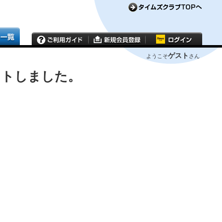
ゲスト
ようこそ
さん
ウトしました。