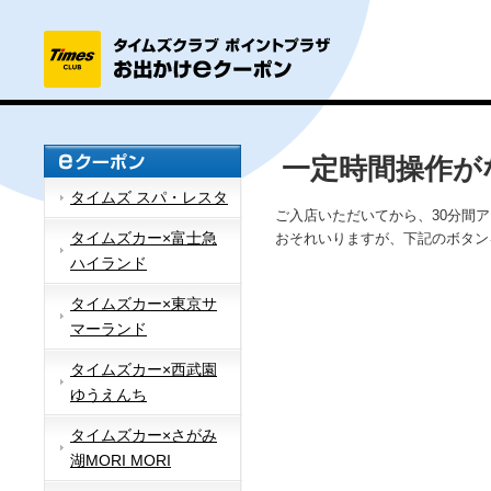
一定時間操作が
タイムズ スパ・レスタ
ご入店いただいてから、30分間
タイムズカー×富士急
おそれいりますが、下記のボタン
ハイランド
タイムズカー×東京サ
マーランド
タイムズカー×西武園
ゆうえんち
タイムズカー×さがみ
湖MORI MORI