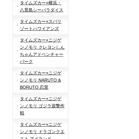
タイムズカー×横浜・
八景島シーパラダイス
タイムズカー×スパリ
ゾートハワイアンズ
タイムズカー×ニジゲ
ンノモリ クレヨンしん
ちゃんアドベンチャー
パーク
タイムズカー×ニジゲ
ンノモリ NARUTO &
BORUTO 忍里
タイムズカー×ニジゲ
ンノモリ ゴジラ迎撃作
戦
タイムズカー×ニジゲ
ンノモリ ドラゴンクエ
スト アイランド