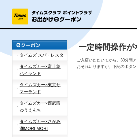
一定時間操作が
タイムズ スパ・レスタ
ご入店いただいてから、30分間
タイムズカー×富士急
おそれいりますが、下記のボタン
ハイランド
タイムズカー×東京サ
マーランド
タイムズカー×西武園
ゆうえんち
タイムズカー×さがみ
湖MORI MORI