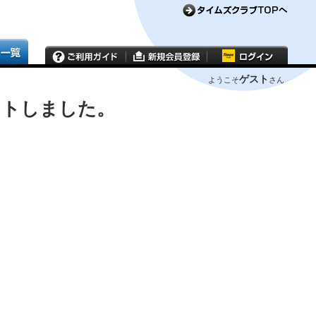
ゲスト
ようこそ
さん
ウトしました。