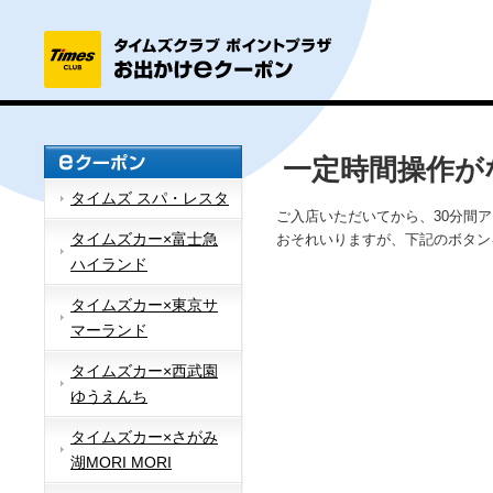
一定時間操作が
タイムズ スパ・レスタ
ご入店いただいてから、30分間
タイムズカー×富士急
おそれいりますが、下記のボタン
ハイランド
タイムズカー×東京サ
マーランド
タイムズカー×西武園
ゆうえんち
タイムズカー×さがみ
湖MORI MORI