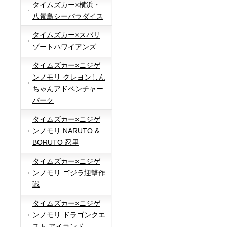
タイムズカー×横浜・
八景島シーパラダイス
タイムズカー×スパリ
ゾートハワイアンズ
タイムズカー×ニジゲ
ンノモリ クレヨンしん
ちゃんアドベンチャー
パーク
タイムズカー×ニジゲ
ンノモリ NARUTO &
BORUTO 忍里
タイムズカー×ニジゲ
ンノモリ ゴジラ迎撃作
戦
タイムズカー×ニジゲ
ンノモリ ドラゴンクエ
スト アイランド