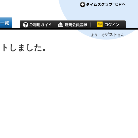
ゲスト
ようこそ
さん
ウトしました。