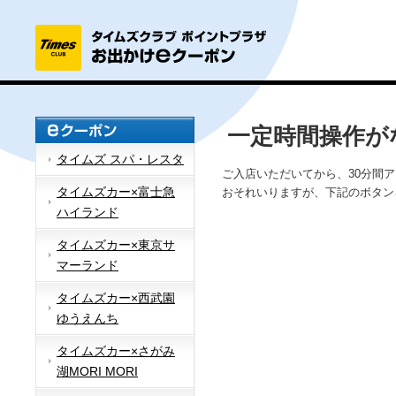
一定時間操作が
タイムズ スパ・レスタ
ご入店いただいてから、30分間
タイムズカー×富士急
おそれいりますが、下記のボタン
ハイランド
タイムズカー×東京サ
マーランド
タイムズカー×西武園
ゆうえんち
タイムズカー×さがみ
湖MORI MORI