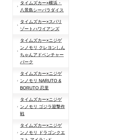
タイムズカー×横浜・
八景島シーパラダイス
タイムズカー×スパリ
ゾートハワイアンズ
タイムズカー×ニジゲ
ンノモリ クレヨンしん
ちゃんアドベンチャー
パーク
タイムズカー×ニジゲ
ンノモリ NARUTO &
BORUTO 忍里
タイムズカー×ニジゲ
ンノモリ ゴジラ迎撃作
戦
タイムズカー×ニジゲ
ンノモリ ドラゴンクエ
スト アイランド