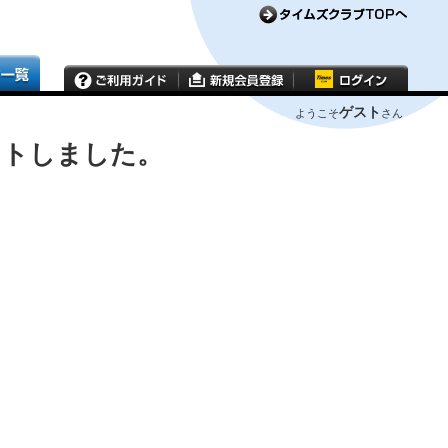
ゲスト
ようこそ
さん
ウトしました。