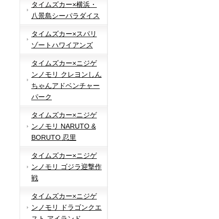
タイムズカー×横浜・
八景島シーパラダイス
タイムズカー×スパリ
ゾートハワイアンズ
タイムズカー×ニジゲ
ンノモリ クレヨンしん
ちゃんアドベンチャー
パーク
タイムズカー×ニジゲ
ンノモリ NARUTO &
BORUTO 忍里
タイムズカー×ニジゲ
ンノモリ ゴジラ迎撃作
戦
タイムズカー×ニジゲ
ンノモリ ドラゴンクエ
スト アイランド