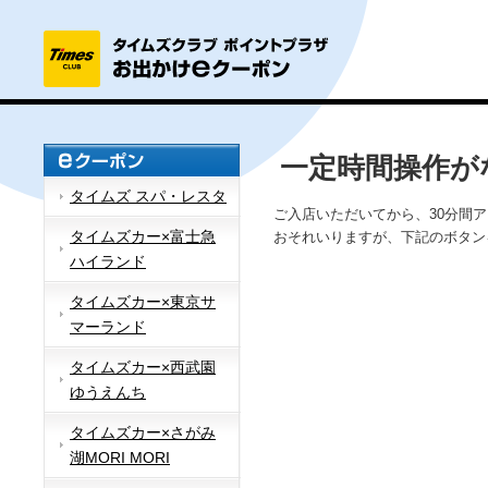
一定時間操作が
タイムズ スパ・レスタ
ご入店いただいてから、30分間
タイムズカー×富士急
おそれいりますが、下記のボタン
ハイランド
タイムズカー×東京サ
マーランド
タイムズカー×西武園
ゆうえんち
タイムズカー×さがみ
湖MORI MORI