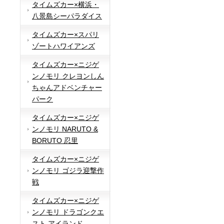
タイムズカー×横浜・
八景島シーパラダイス
タイムズカー×スパリ
ゾートハワイアンズ
タイムズカー×ニジゲ
ンノモリ クレヨンしん
ちゃんアドベンチャー
パーク
タイムズカー×ニジゲ
ンノモリ NARUTO &
BORUTO 忍里
タイムズカー×ニジゲ
ンノモリ ゴジラ迎撃作
戦
タイムズカー×ニジゲ
ンノモリ ドラゴンクエ
スト アイランド