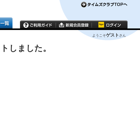
ゲスト
ようこそ
さん
ウトしました。