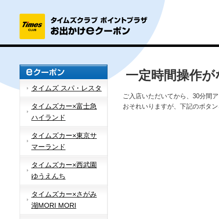
一定時間操作が
タイムズ スパ・レスタ
ご入店いただいてから、30分間
タイムズカー×富士急
おそれいりますが、下記のボタン
ハイランド
タイムズカー×東京サ
マーランド
タイムズカー×西武園
ゆうえんち
タイムズカー×さがみ
湖MORI MORI