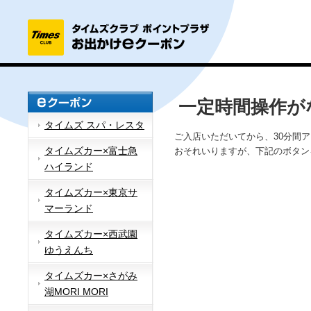
一定時間操作が
タイムズ スパ・レスタ
ご入店いただいてから、30分間
タイムズカー×富士急
おそれいりますが、下記のボタン
ハイランド
タイムズカー×東京サ
マーランド
タイムズカー×西武園
ゆうえんち
タイムズカー×さがみ
湖MORI MORI