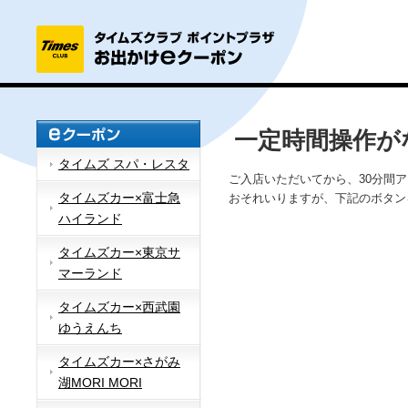
一定時間操作が
タイムズ スパ・レスタ
ご入店いただいてから、30分間
タイムズカー×富士急
おそれいりますが、下記のボタン
ハイランド
タイムズカー×東京サ
マーランド
タイムズカー×西武園
ゆうえんち
タイムズカー×さがみ
湖MORI MORI