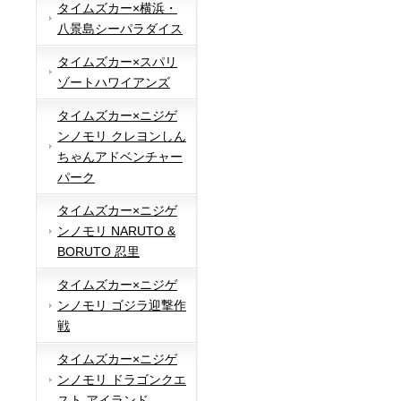
タイムズカー×横浜・
八景島シーパラダイス
タイムズカー×スパリ
ゾートハワイアンズ
タイムズカー×ニジゲ
ンノモリ クレヨンしん
ちゃんアドベンチャー
パーク
タイムズカー×ニジゲ
ンノモリ NARUTO &
BORUTO 忍里
タイムズカー×ニジゲ
ンノモリ ゴジラ迎撃作
戦
タイムズカー×ニジゲ
ンノモリ ドラゴンクエ
スト アイランド