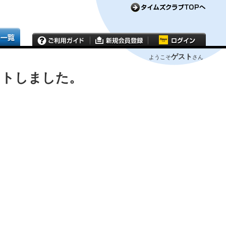
ゲスト
ようこそ
さん
ウトしました。