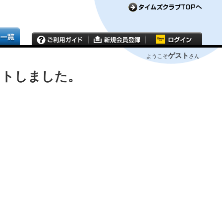
ゲスト
ようこそ
さん
ウトしました。