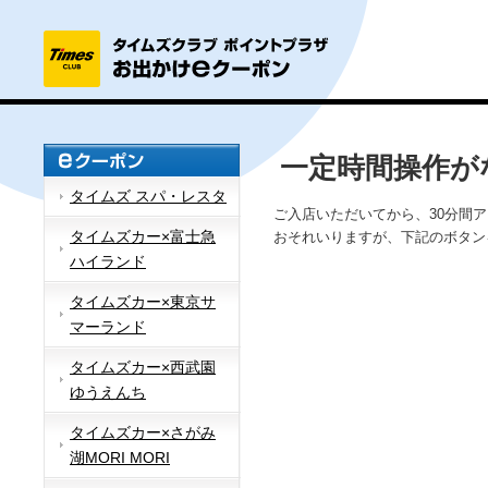
一定時間操作が
タイムズ スパ・レスタ
ご入店いただいてから、30分間
タイムズカー×富士急
おそれいりますが、下記のボタン
ハイランド
タイムズカー×東京サ
マーランド
タイムズカー×西武園
ゆうえんち
タイムズカー×さがみ
湖MORI MORI