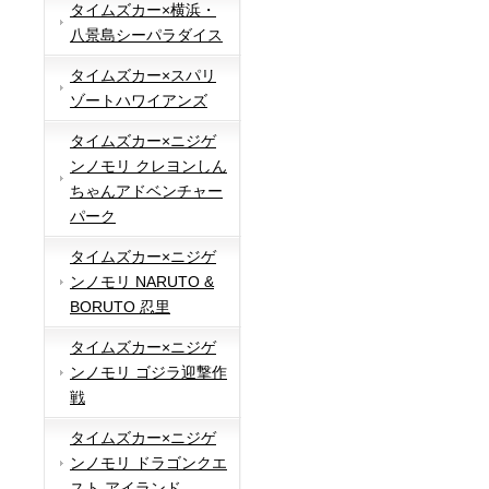
タイムズカー×横浜・
八景島シーパラダイス
タイムズカー×スパリ
ゾートハワイアンズ
タイムズカー×ニジゲ
ンノモリ クレヨンしん
ちゃんアドベンチャー
パーク
タイムズカー×ニジゲ
ンノモリ NARUTO &
BORUTO 忍里
タイムズカー×ニジゲ
ンノモリ ゴジラ迎撃作
戦
タイムズカー×ニジゲ
ンノモリ ドラゴンクエ
スト アイランド