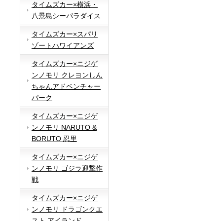
タイムズカー×横浜・
八景島シーパラダイス
タイムズカー×スパリ
ゾートハワイアンズ
タイムズカー×ニジゲ
ンノモリ クレヨンしん
ちゃんアドベンチャー
パーク
タイムズカー×ニジゲ
ンノモリ NARUTO &
BORUTO 忍里
タイムズカー×ニジゲ
ンノモリ ゴジラ迎撃作
戦
タイムズカー×ニジゲ
ンノモリ ドラゴンクエ
スト アイランド