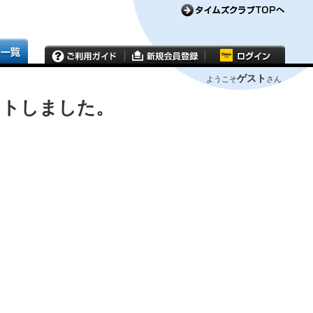
ゲスト
ようこそ
さん
ウトしました。