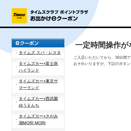
一定時間操作が
タイムズ スパ・レスタ
ご入店いただいてから、30分間
タイムズカー×富士急
おそれいりますが、下記のボタン
ハイランド
タイムズカー×東京サ
マーランド
タイムズカー×西武園
ゆうえんち
タイムズカー×さがみ
湖MORI MORI