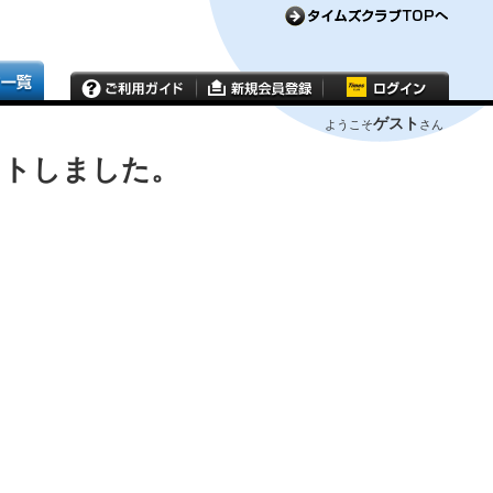
ゲスト
ようこそ
さん
ウトしました。