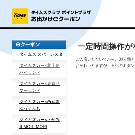
一定時間操作が
タイムズ スパ・レスタ
ご入店いただいてから、30分間
タイムズカー×富士急
おそれいりますが、下記のボタン
ハイランド
タイムズカー×東京サ
マーランド
タイムズカー×西武園
ゆうえんち
タイムズカー×さがみ
湖MORI MORI