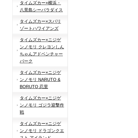
タイムズカー×横浜・
八景島シーパラダイス
タイムズカー×スパリ
ゾートハワイアンズ
タイムズカー×ニジゲ
ンノモリ クレヨンしん
ちゃんアドベンチャー
パーク
タイムズカー×ニジゲ
ンノモリ NARUTO &
BORUTO 忍里
タイムズカー×ニジゲ
ンノモリ ゴジラ迎撃作
戦
タイムズカー×ニジゲ
ンノモリ ドラゴンクエ
スト アイランド