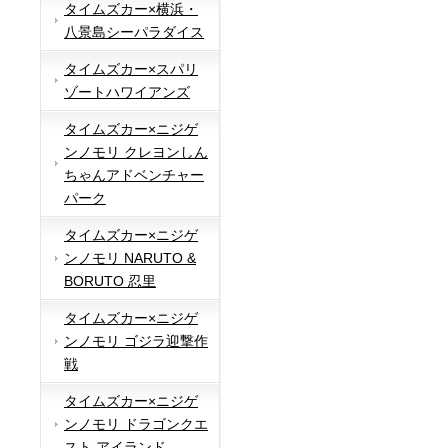
タイムズカー×横浜・
八景島シーパラダイス
タイムズカー×スパリ
ゾートハワイアンズ
タイムズカー×ニジゲ
ンノモリ クレヨンしん
ちゃんアドベンチャー
パーク
タイムズカー×ニジゲ
ンノモリ NARUTO &
BORUTO 忍里
タイムズカー×ニジゲ
ンノモリ ゴジラ迎撃作
戦
タイムズカー×ニジゲ
ンノモリ ドラゴンクエ
スト アイランド