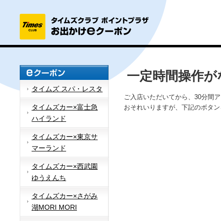
一定時間操作が
タイムズ スパ・レスタ
ご入店いただいてから、30分間
タイムズカー×富士急
おそれいりますが、下記のボタン
ハイランド
タイムズカー×東京サ
マーランド
タイムズカー×西武園
ゆうえんち
タイムズカー×さがみ
湖MORI MORI