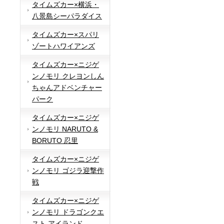
タイムズカー×横浜・
八景島シーパラダイス
タイムズカー×スパリ
ゾートハワイアンズ
タイムズカー×ニジゲ
ンノモリ クレヨンしん
ちゃんアドベンチャー
パーク
タイムズカー×ニジゲ
ンノモリ NARUTO &
BORUTO 忍里
タイムズカー×ニジゲ
ンノモリ ゴジラ迎撃作
戦
タイムズカー×ニジゲ
ンノモリ ドラゴンクエ
スト アイランド