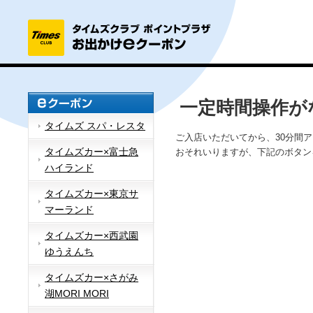
一定時間操作が
タイムズ スパ・レスタ
ご入店いただいてから、30分間
タイムズカー×富士急
おそれいりますが、下記のボタン
ハイランド
タイムズカー×東京サ
マーランド
タイムズカー×西武園
ゆうえんち
タイムズカー×さがみ
湖MORI MORI