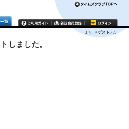
ゲスト
ようこそ
さん
ウトしました。