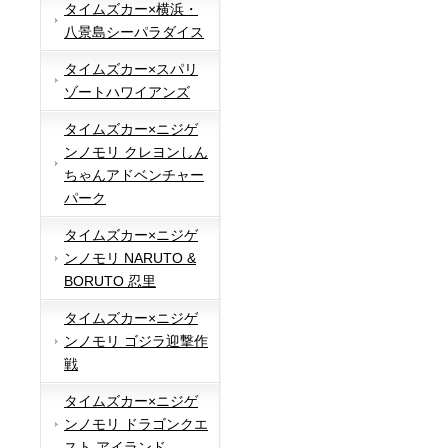
タイムズカー×横浜・
八景島シーパラダイス
タイムズカー×スパリ
ゾートハワイアンズ
タイムズカー×ニジゲ
ンノモリ クレヨンしん
ちゃんアドベンチャー
パーク
タイムズカー×ニジゲ
ンノモリ NARUTO &
BORUTO 忍里
タイムズカー×ニジゲ
ンノモリ ゴジラ迎撃作
戦
タイムズカー×ニジゲ
ンノモリ ドラゴンクエ
スト アイランド