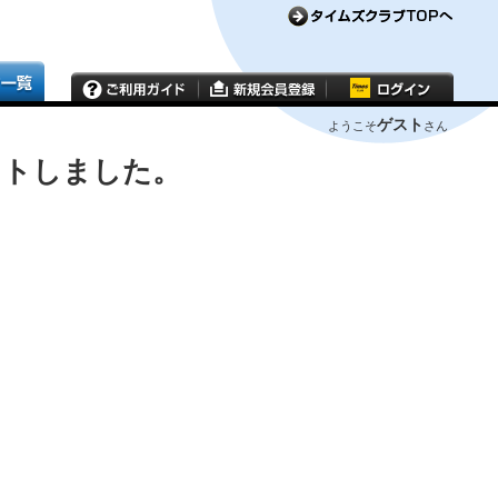
ゲスト
ようこそ
さん
ウトしました。