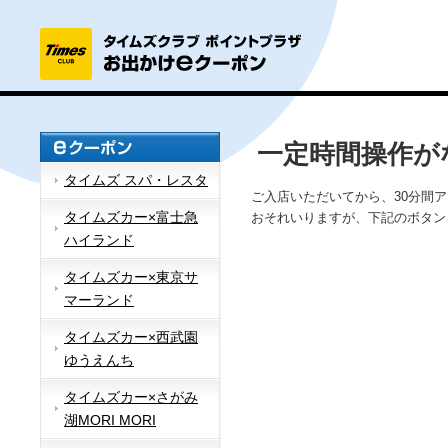
一定時間操作が
タイムズ スパ・レスタ
ご入店いただいてから、30分間
タイムズカー×富士急
おそれいりますが、下記のボタン
ハイランド
タイムズカー×東京サ
マーランド
タイムズカー×西武園
ゆうえんち
タイムズカー×さがみ
湖MORI MORI