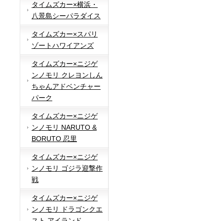
タイムズカー×横浜・
八景島シーパラダイス
タイムズカー×スパリ
ゾートハワイアンズ
タイムズカー×ニジゲ
ンノモリ クレヨンしん
ちゃんアドベンチャー
パーク
タイムズカー×ニジゲ
ンノモリ NARUTO &
BORUTO 忍里
タイムズカー×ニジゲ
ンノモリ ゴジラ迎撃作
戦
タイムズカー×ニジゲ
ンノモリ ドラゴンクエ
スト アイランド