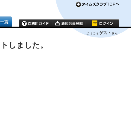
ゲスト
ようこそ
さん
ウトしました。