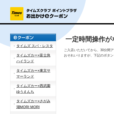
一定時間操作が
タイムズ スパ・レスタ
ご入店いただいてから、30分間
タイムズカー×富士急
おそれいりますが、下記のボタン
ハイランド
タイムズカー×東京サ
マーランド
タイムズカー×西武園
ゆうえんち
タイムズカー×さがみ
湖MORI MORI