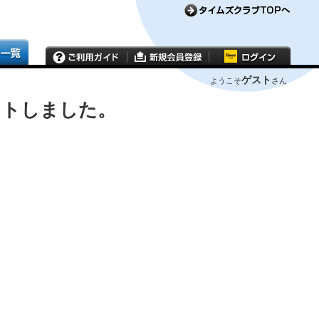
ゲスト
ようこそ
さん
ウトしました。