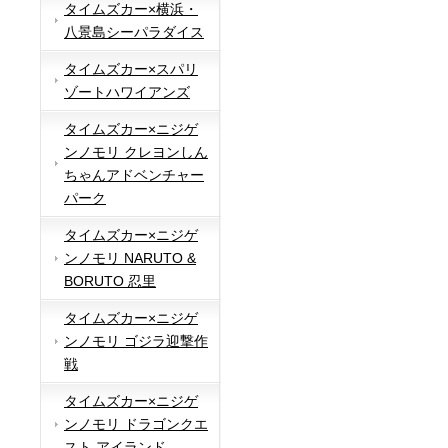
タイムズカー×横浜・
八景島シーパラダイス
タイムズカー×スパリ
ゾートハワイアンズ
タイムズカー×ニジゲ
ンノモリ クレヨンしん
ちゃんアドベンチャー
パーク
タイムズカー×ニジゲ
ンノモリ NARUTO &
BORUTO 忍里
タイムズカー×ニジゲ
ンノモリ ゴジラ迎撃作
戦
タイムズカー×ニジゲ
ンノモリ ドラゴンクエ
スト アイランド