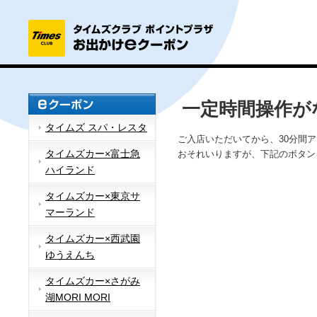
一定時間操作が
タイムズ スパ・レスタ
ご入店いただいてから、30分間
タイムズカー×富士急
おそれいりますが、下記のボタン
ハイランド
タイムズカー×東京サ
マーランド
タイムズカー×西武園
ゆうえんち
タイムズカー×さがみ
湖MORI MORI