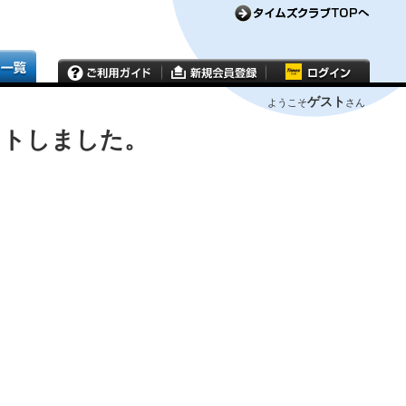
ゲスト
ようこそ
さん
ウトしました。