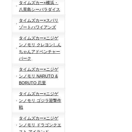
タイムズカー×横浜・
八景島シーパラダイス
タイムズカー×スパリ
ゾートハワイアンズ
タイムズカー×ニジゲ
ンノモリ クレヨンしん
ちゃんアドベンチャー
パーク
タイムズカー×ニジゲ
ンノモリ NARUTO &
BORUTO 忍里
タイムズカー×ニジゲ
ンノモリ ゴジラ迎撃作
戦
タイムズカー×ニジゲ
ンノモリ ドラゴンクエ
スト アイランド