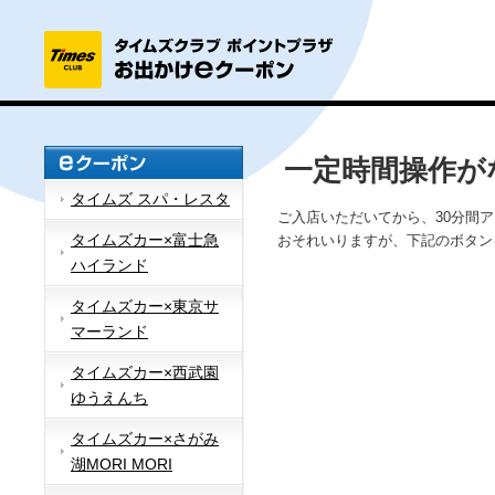
一定時間操作が
タイムズ スパ・レスタ
ご入店いただいてから、30分間
タイムズカー×富士急
おそれいりますが、下記のボタン
ハイランド
タイムズカー×東京サ
マーランド
タイムズカー×西武園
ゆうえんち
タイムズカー×さがみ
湖MORI MORI