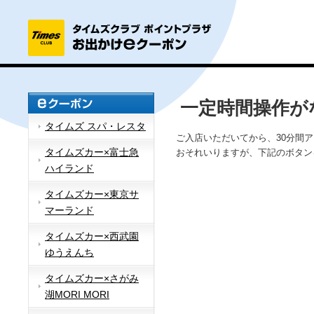
一定時間操作が
タイムズ スパ・レスタ
ご入店いただいてから、30分間
タイムズカー×富士急
おそれいりますが、下記のボタン
ハイランド
タイムズカー×東京サ
マーランド
タイムズカー×西武園
ゆうえんち
タイムズカー×さがみ
湖MORI MORI