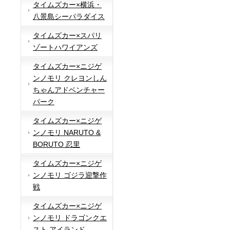
タイムズカー×横浜・
八景島シーパラダイス
タイムズカー×スパリ
ゾートハワイアンズ
タイムズカー×ニジゲ
ンノモリ クレヨンしん
ちゃんアドベンチャー
パーク
タイムズカー×ニジゲ
ンノモリ NARUTO &
BORUTO 忍里
タイムズカー×ニジゲ
ンノモリ ゴジラ迎撃作
戦
タイムズカー×ニジゲ
ンノモリ ドラゴンクエ
スト アイランド