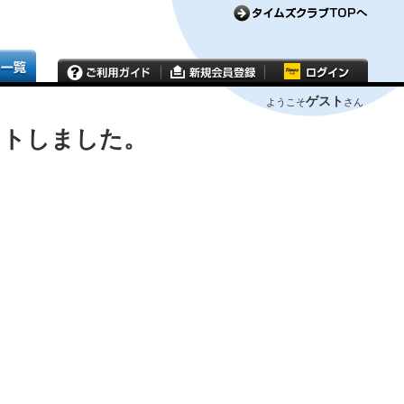
ゲスト
ようこそ
さん
ウトしました。