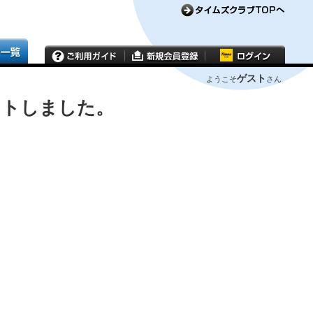
ゲスト
ようこそ
さん
ウトしました。