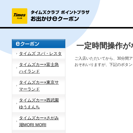
一定時間操作が
タイムズ スパ・レスタ
ご入店いただいてから、30分間
タイムズカー×富士急
おそれいりますが、下記のボタン
ハイランド
タイムズカー×東京サ
マーランド
タイムズカー×西武園
ゆうえんち
タイムズカー×さがみ
湖MORI MORI