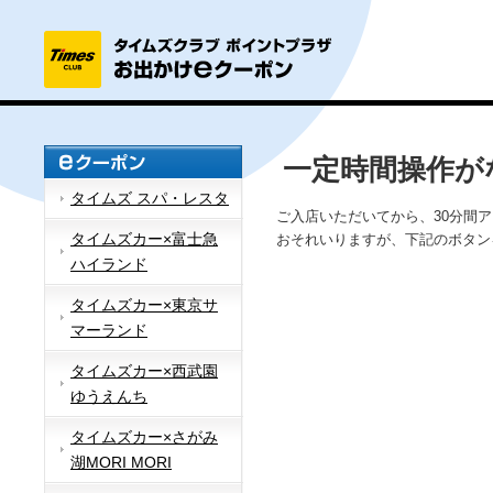
一定時間操作が
タイムズ スパ・レスタ
ご入店いただいてから、30分間
タイムズカー×富士急
おそれいりますが、下記のボタン
ハイランド
タイムズカー×東京サ
マーランド
タイムズカー×西武園
ゆうえんち
タイムズカー×さがみ
湖MORI MORI