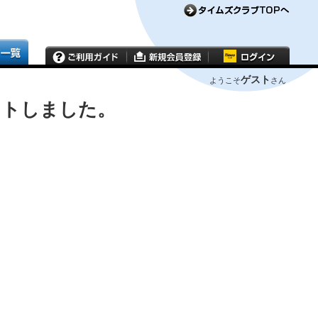
ゲスト
ようこそ
さん
ウトしました。