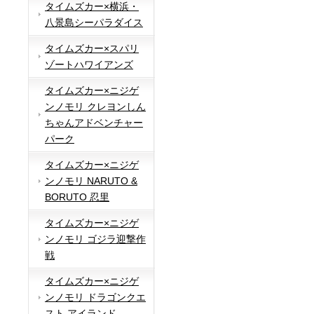
タイムズカー×横浜・
八景島シーパラダイス
タイムズカー×スパリ
ゾートハワイアンズ
タイムズカー×ニジゲ
ンノモリ クレヨンしん
ちゃんアドベンチャー
パーク
タイムズカー×ニジゲ
ンノモリ NARUTO &
BORUTO 忍里
タイムズカー×ニジゲ
ンノモリ ゴジラ迎撃作
戦
タイムズカー×ニジゲ
ンノモリ ドラゴンクエ
スト アイランド