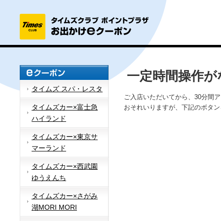
一定時間操作が
タイムズ スパ・レスタ
ご入店いただいてから、30分間
タイムズカー×富士急
おそれいりますが、下記のボタン
ハイランド
タイムズカー×東京サ
マーランド
タイムズカー×西武園
ゆうえんち
タイムズカー×さがみ
湖MORI MORI