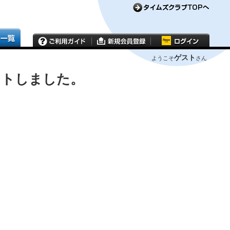
ゲスト
ようこそ
さん
ウトしました。