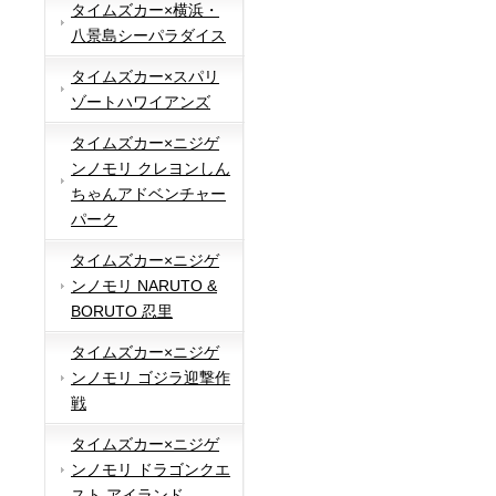
タイムズカー×横浜・
八景島シーパラダイス
タイムズカー×スパリ
ゾートハワイアンズ
タイムズカー×ニジゲ
ンノモリ クレヨンしん
ちゃんアドベンチャー
パーク
タイムズカー×ニジゲ
ンノモリ NARUTO &
BORUTO 忍里
タイムズカー×ニジゲ
ンノモリ ゴジラ迎撃作
戦
タイムズカー×ニジゲ
ンノモリ ドラゴンクエ
スト アイランド