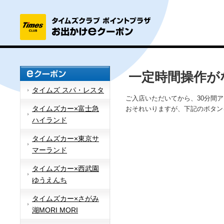
一定時間操作が
タイムズ スパ・レスタ
ご入店いただいてから、30分間
タイムズカー×富士急
おそれいりますが、下記のボタン
ハイランド
タイムズカー×東京サ
マーランド
タイムズカー×西武園
ゆうえんち
タイムズカー×さがみ
湖MORI MORI