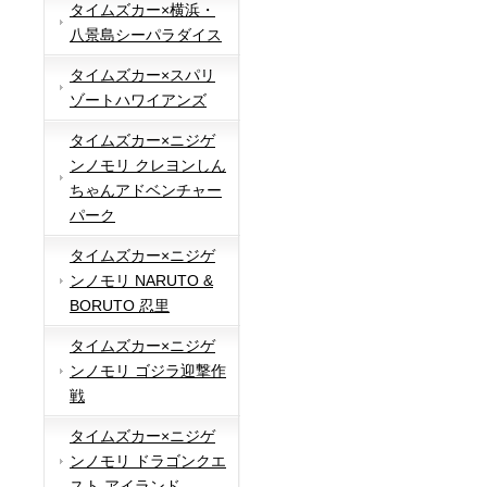
タイムズカー×横浜・
八景島シーパラダイス
タイムズカー×スパリ
ゾートハワイアンズ
タイムズカー×ニジゲ
ンノモリ クレヨンしん
ちゃんアドベンチャー
パーク
タイムズカー×ニジゲ
ンノモリ NARUTO &
BORUTO 忍里
タイムズカー×ニジゲ
ンノモリ ゴジラ迎撃作
戦
タイムズカー×ニジゲ
ンノモリ ドラゴンクエ
スト アイランド