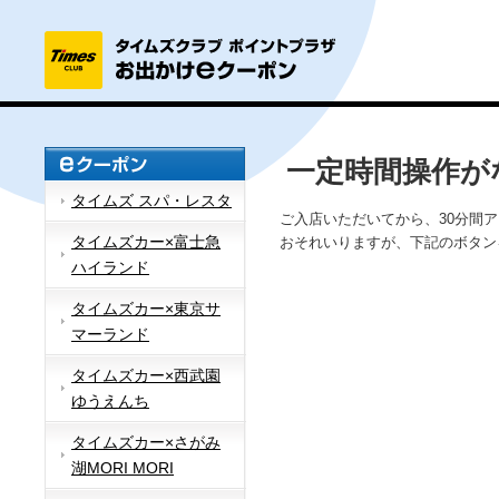
一定時間操作が
タイムズ スパ・レスタ
ご入店いただいてから、30分間
タイムズカー×富士急
おそれいりますが、下記のボタン
ハイランド
タイムズカー×東京サ
マーランド
タイムズカー×西武園
ゆうえんち
タイムズカー×さがみ
湖MORI MORI