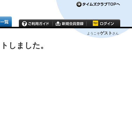
ゲスト
ようこそ
さん
ウトしました。