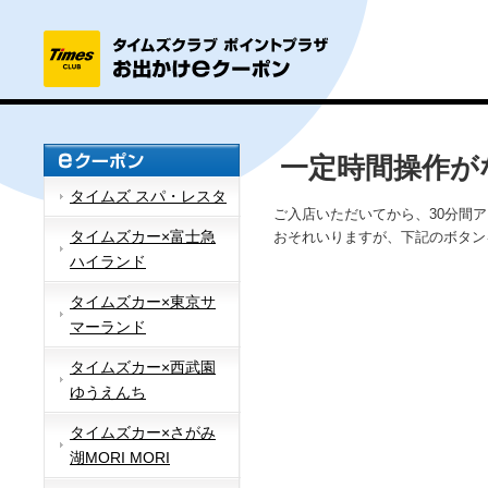
一定時間操作が
タイムズ スパ・レスタ
ご入店いただいてから、30分間
タイムズカー×富士急
おそれいりますが、下記のボタン
ハイランド
タイムズカー×東京サ
マーランド
タイムズカー×西武園
ゆうえんち
タイムズカー×さがみ
湖MORI MORI