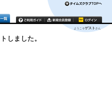
ゲスト
ようこそ
さん
ウトしました。