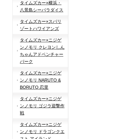
タイムズカー×横浜・
八景島シーパラダイス
タイムズカー×スパリ
ゾートハワイアンズ
タイムズカー×ニジゲ
ンノモリ クレヨンしん
ちゃんアドベンチャー
パーク
タイムズカー×ニジゲ
ンノモリ NARUTO &
BORUTO 忍里
タイムズカー×ニジゲ
ンノモリ ゴジラ迎撃作
戦
タイムズカー×ニジゲ
ンノモリ ドラゴンクエ
スト アイランド