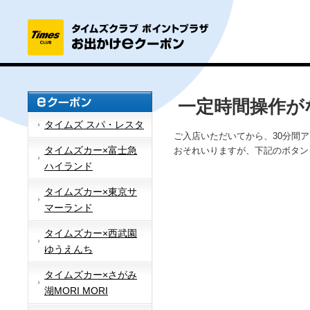
一定時間操作が
タイムズ スパ・レスタ
ご入店いただいてから、30分間
タイムズカー×富士急
おそれいりますが、下記のボタン
ハイランド
タイムズカー×東京サ
マーランド
タイムズカー×西武園
ゆうえんち
タイムズカー×さがみ
湖MORI MORI