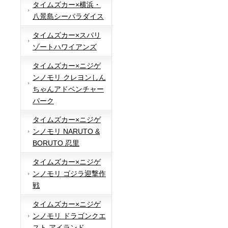
タイムズカー×横浜・
八景島シーパラダイス
タイムズカー×スパリ
ゾートハワイアンズ
タイムズカー×ニジゲ
ンノモリ クレヨンしん
ちゃんアドベンチャー
パーク
タイムズカー×ニジゲ
ンノモリ NARUTO &
BORUTO 忍里
タイムズカー×ニジゲ
ンノモリ ゴジラ迎撃作
戦
タイムズカー×ニジゲ
ンノモリ ドラゴンクエ
スト アイランド