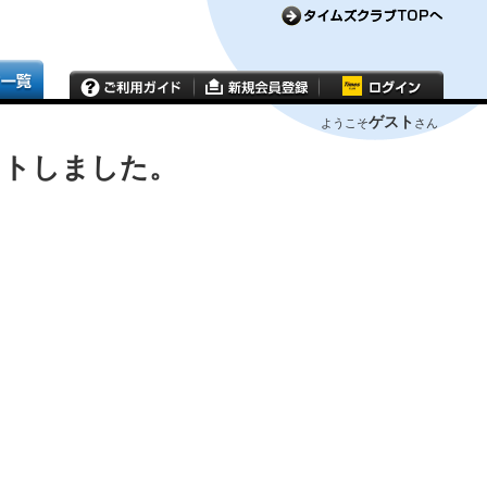
ゲスト
ようこそ
さん
ウトしました。