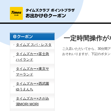
一定時間操作が
タイムズ スパ・レスタ
ご入店いただいてから、30分間
タイムズカー×富士急
おそれいりますが、下記のボタン
ハイランド
タイムズカー×東京サ
マーランド
タイムズカー×西武園
ゆうえんち
タイムズカー×さがみ
湖MORI MORI