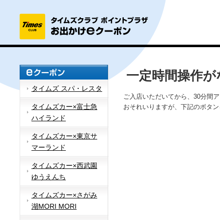
一定時間操作が
タイムズ スパ・レスタ
ご入店いただいてから、30分間
タイムズカー×富士急
おそれいりますが、下記のボタン
ハイランド
タイムズカー×東京サ
マーランド
タイムズカー×西武園
ゆうえんち
タイムズカー×さがみ
湖MORI MORI