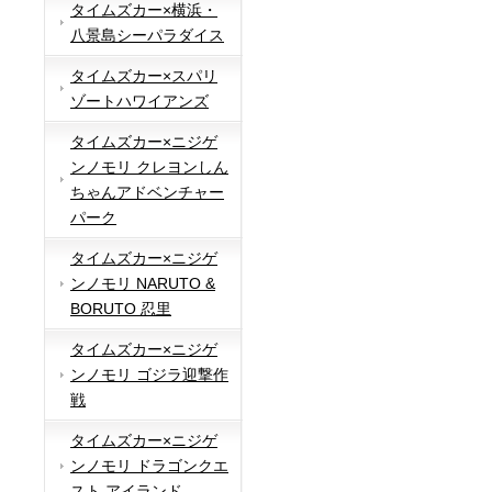
タイムズカー×横浜・
八景島シーパラダイス
タイムズカー×スパリ
ゾートハワイアンズ
タイムズカー×ニジゲ
ンノモリ クレヨンしん
ちゃんアドベンチャー
パーク
タイムズカー×ニジゲ
ンノモリ NARUTO &
BORUTO 忍里
タイムズカー×ニジゲ
ンノモリ ゴジラ迎撃作
戦
タイムズカー×ニジゲ
ンノモリ ドラゴンクエ
スト アイランド