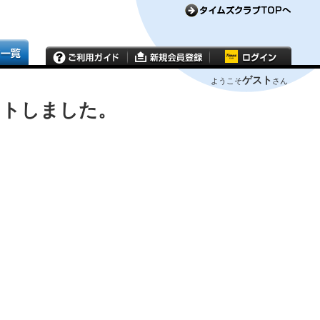
ゲスト
ようこそ
さん
ウトしました。