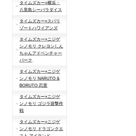
タイムズカー×横浜・
八景島シーパラダイス
タイムズカー×スパリ
ゾートハワイアンズ
タイムズカー×ニジゲ
ンノモリ クレヨンしん
ちゃんアドベンチャー
パーク
タイムズカー×ニジゲ
ンノモリ NARUTO &
BORUTO 忍里
タイムズカー×ニジゲ
ンノモリ ゴジラ迎撃作
戦
タイムズカー×ニジゲ
ンノモリ ドラゴンクエ
スト アイランド