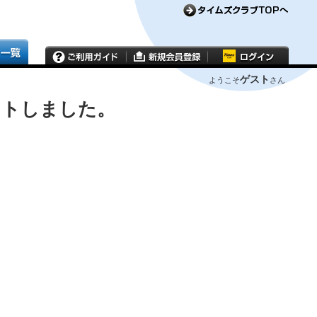
ゲスト
ようこそ
さん
ウトしました。