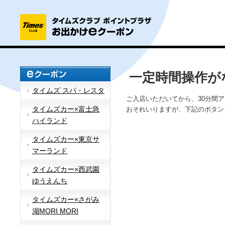
一定時間操作が
タイムズ スパ・レスタ
ご入店いただいてから、30分間
タイムズカー×富士急
おそれいりますが、下記のボタン
ハイランド
タイムズカー×東京サ
マーランド
タイムズカー×西武園
ゆうえんち
タイムズカー×さがみ
湖MORI MORI