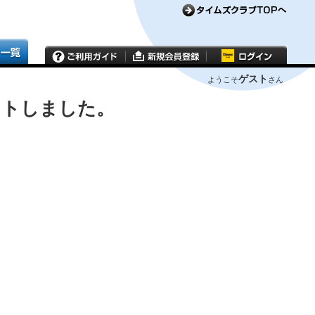
ゲスト
ようこそ
さん
ウトしました。