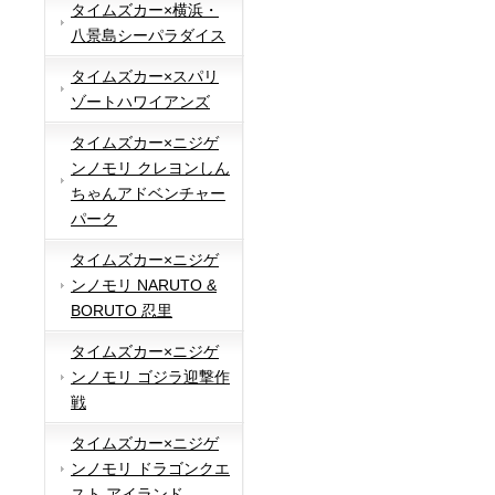
タイムズカー×横浜・
八景島シーパラダイス
タイムズカー×スパリ
ゾートハワイアンズ
タイムズカー×ニジゲ
ンノモリ クレヨンしん
ちゃんアドベンチャー
パーク
タイムズカー×ニジゲ
ンノモリ NARUTO &
BORUTO 忍里
タイムズカー×ニジゲ
ンノモリ ゴジラ迎撃作
戦
タイムズカー×ニジゲ
ンノモリ ドラゴンクエ
スト アイランド