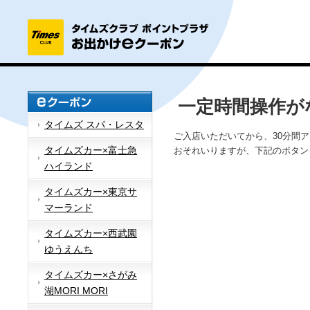
一定時間操作が
タイムズ スパ・レスタ
ご入店いただいてから、30分間
タイムズカー×富士急
おそれいりますが、下記のボタン
ハイランド
タイムズカー×東京サ
マーランド
タイムズカー×西武園
ゆうえんち
タイムズカー×さがみ
湖MORI MORI