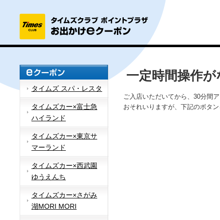
一定時間操作が
タイムズ スパ・レスタ
ご入店いただいてから、30分間
タイムズカー×富士急
おそれいりますが、下記のボタン
ハイランド
タイムズカー×東京サ
マーランド
タイムズカー×西武園
ゆうえんち
タイムズカー×さがみ
湖MORI MORI