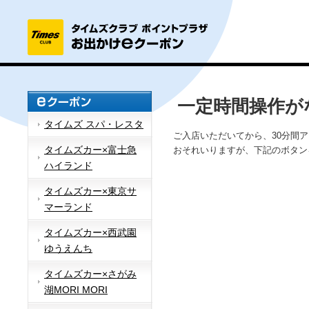
一定時間操作が
タイムズ スパ・レスタ
ご入店いただいてから、30分間
タイムズカー×富士急
おそれいりますが、下記のボタン
ハイランド
タイムズカー×東京サ
マーランド
タイムズカー×西武園
ゆうえんち
タイムズカー×さがみ
湖MORI MORI