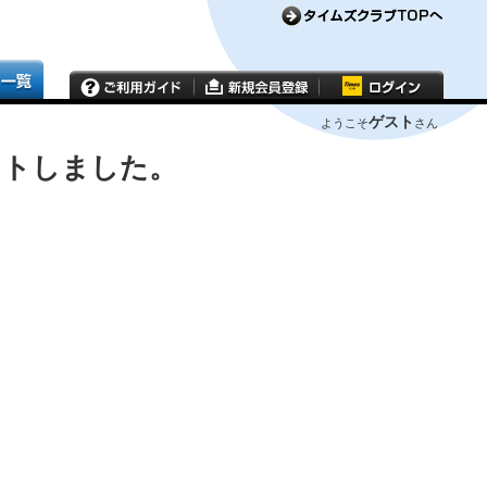
ゲスト
ようこそ
さん
ウトしました。