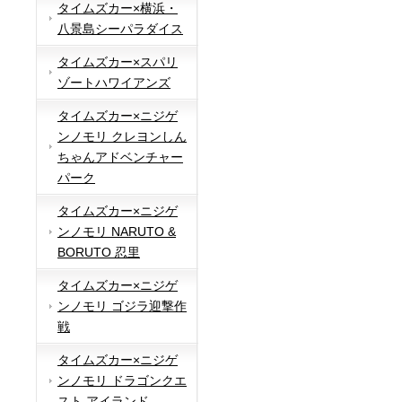
タイムズカー×横浜・
八景島シーパラダイス
タイムズカー×スパリ
ゾートハワイアンズ
タイムズカー×ニジゲ
ンノモリ クレヨンしん
ちゃんアドベンチャー
パーク
タイムズカー×ニジゲ
ンノモリ NARUTO &
BORUTO 忍里
タイムズカー×ニジゲ
ンノモリ ゴジラ迎撃作
戦
タイムズカー×ニジゲ
ンノモリ ドラゴンクエ
スト アイランド