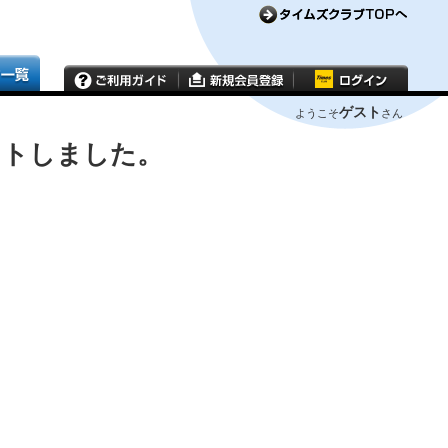
ゲスト
ようこそ
さん
ウトしました。