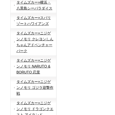
タイムズカー×横浜・
八景島シーパラダイス
タイムズカー×スパリ
ゾートハワイアンズ
タイムズカー×ニジゲ
ンノモリ クレヨンしん
ちゃんアドベンチャー
パーク
タイムズカー×ニジゲ
ンノモリ NARUTO &
BORUTO 忍里
タイムズカー×ニジゲ
ンノモリ ゴジラ迎撃作
戦
タイムズカー×ニジゲ
ンノモリ ドラゴンクエ
スト アイランド