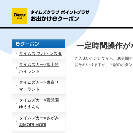
一定時間操作が
タイムズ スパ・レスタ
ご入店いただいてから、30分間
タイムズカー×富士急
おそれいりますが、下記のボタン
ハイランド
タイムズカー×東京サ
マーランド
タイムズカー×西武園
ゆうえんち
タイムズカー×さがみ
湖MORI MORI