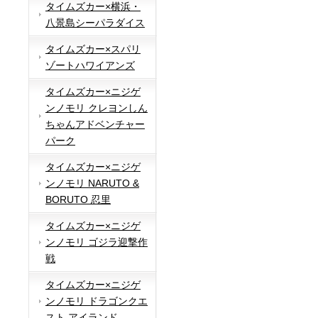
タイムズカー×横浜・
八景島シーパラダイス
タイムズカー×スパリ
ゾートハワイアンズ
タイムズカー×ニジゲ
ンノモリ クレヨンしん
ちゃんアドベンチャー
パーク
タイムズカー×ニジゲ
ンノモリ NARUTO &
BORUTO 忍里
タイムズカー×ニジゲ
ンノモリ ゴジラ迎撃作
戦
タイムズカー×ニジゲ
ンノモリ ドラゴンクエ
スト アイランド