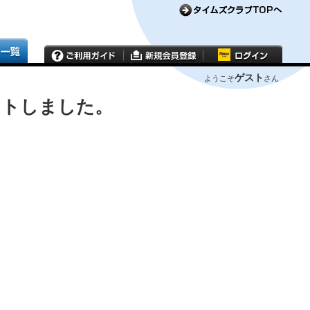
ゲスト
ようこそ
さん
ウトしました。