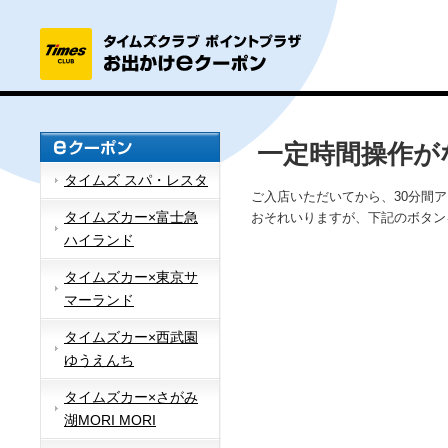
一定時間操作が
タイムズ スパ・レスタ
ご入店いただいてから、30分間
タイムズカー×富士急
おそれいりますが、下記のボタン
ハイランド
タイムズカー×東京サ
マーランド
タイムズカー×西武園
ゆうえんち
タイムズカー×さがみ
湖MORI MORI