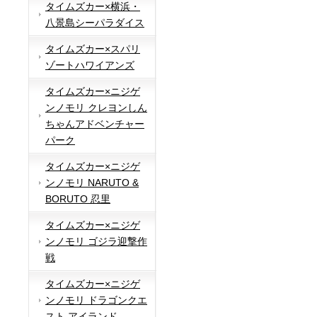
タイムズカー×横浜・
八景島シーパラダイス
タイムズカー×スパリ
ゾートハワイアンズ
タイムズカー×ニジゲ
ンノモリ クレヨンしん
ちゃんアドベンチャー
パーク
タイムズカー×ニジゲ
ンノモリ NARUTO &
BORUTO 忍里
タイムズカー×ニジゲ
ンノモリ ゴジラ迎撃作
戦
タイムズカー×ニジゲ
ンノモリ ドラゴンクエ
スト アイランド