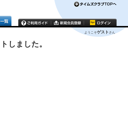
ゲスト
ようこそ
さん
ウトしました。