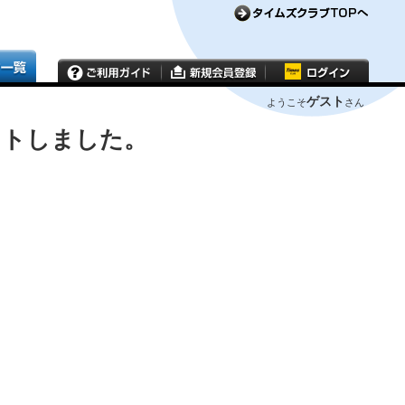
ゲスト
ようこそ
さん
ウトしました。