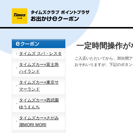
一定時間操作が
タイムズ スパ・レスタ
ご入店いただいてから、30分間
タイムズカー×富士急
おそれいりますが、下記のボタン
ハイランド
タイムズカー×東京サ
マーランド
タイムズカー×西武園
ゆうえんち
タイムズカー×さがみ
湖MORI MORI