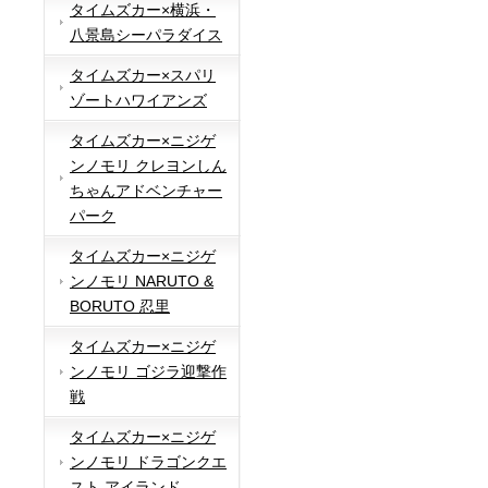
タイムズカー×横浜・
八景島シーパラダイス
タイムズカー×スパリ
ゾートハワイアンズ
タイムズカー×ニジゲ
ンノモリ クレヨンしん
ちゃんアドベンチャー
パーク
タイムズカー×ニジゲ
ンノモリ NARUTO &
BORUTO 忍里
タイムズカー×ニジゲ
ンノモリ ゴジラ迎撃作
戦
タイムズカー×ニジゲ
ンノモリ ドラゴンクエ
スト アイランド