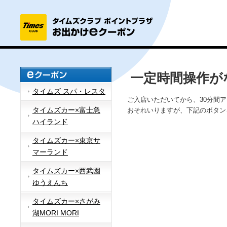
一定時間操作が
タイムズ スパ・レスタ
ご入店いただいてから、30分間
タイムズカー×富士急
おそれいりますが、下記のボタン
ハイランド
タイムズカー×東京サ
マーランド
タイムズカー×西武園
ゆうえんち
タイムズカー×さがみ
湖MORI MORI