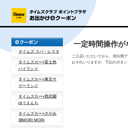
一定時間操作が
タイムズ スパ・レスタ
ご入店いただいてから、30分間
タイムズカー×富士急
おそれいりますが、下記のボタン
ハイランド
タイムズカー×東京サ
マーランド
タイムズカー×西武園
ゆうえんち
タイムズカー×さがみ
湖MORI MORI