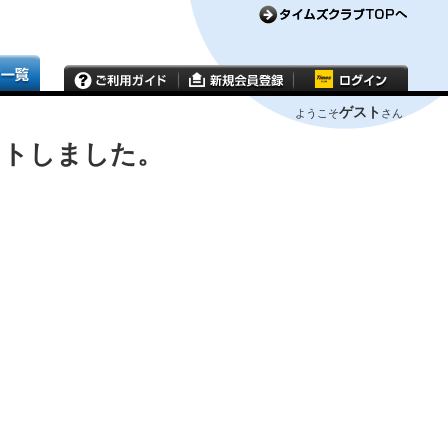
ゲスト
ようこそ
さん
ウトしました。