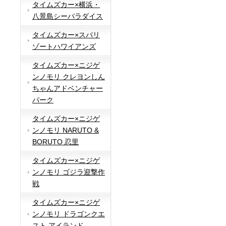
タイムズカー×横浜・
八景島シーパラダイス
タイムズカー×スパリ
ゾートハワイアンズ
タイムズカー×ニジゲ
ンノモリ クレヨンしん
ちゃんアドベンチャー
パーク
タイムズカー×ニジゲ
ンノモリ NARUTO &
BORUTO 忍里
タイムズカー×ニジゲ
ンノモリ ゴジラ迎撃作
戦
タイムズカー×ニジゲ
ンノモリ ドラゴンクエ
スト アイランド