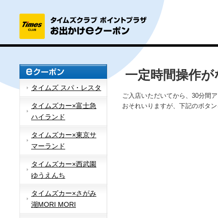
一定時間操作が
タイムズ スパ・レスタ
ご入店いただいてから、30分間
タイムズカー×富士急
おそれいりますが、下記のボタン
ハイランド
タイムズカー×東京サ
マーランド
タイムズカー×西武園
ゆうえんち
タイムズカー×さがみ
湖MORI MORI