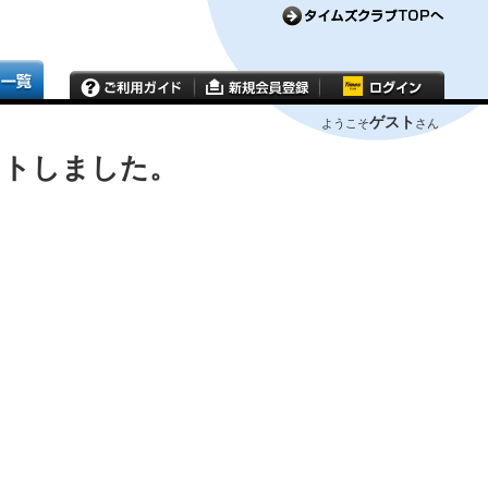
ゲスト
ようこそ
さん
ウトしました。