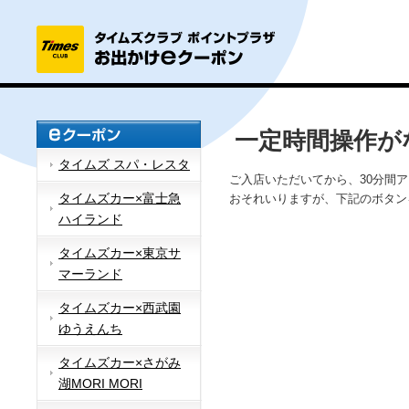
一定時間操作が
タイムズ スパ・レスタ
ご入店いただいてから、30分間
タイムズカー×富士急
おそれいりますが、下記のボタン
ハイランド
タイムズカー×東京サ
マーランド
タイムズカー×西武園
ゆうえんち
タイムズカー×さがみ
湖MORI MORI