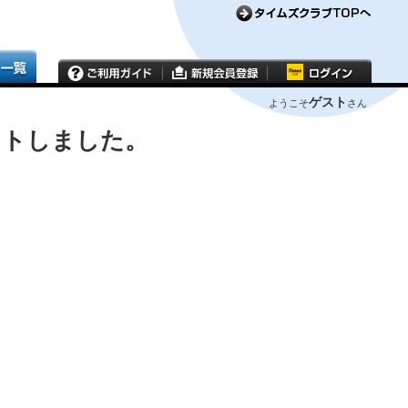
ゲスト
ようこそ
さん
ウトしました。