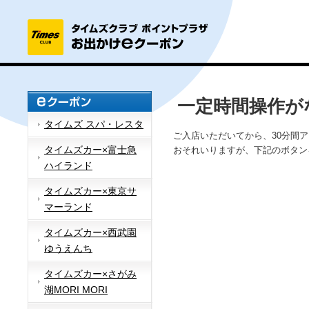
一定時間操作が
タイムズ スパ・レスタ
ご入店いただいてから、30分間
タイムズカー×富士急
おそれいりますが、下記のボタン
ハイランド
タイムズカー×東京サ
マーランド
タイムズカー×西武園
ゆうえんち
タイムズカー×さがみ
湖MORI MORI