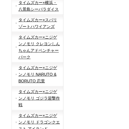
タイムズカー×横浜・
八景島シーパラダイス
タイムズカー×スパリ
ゾートハワイアンズ
タイムズカー×ニジゲ
ンノモリ クレヨンしん
ちゃんアドベンチャー
パーク
タイムズカー×ニジゲ
ンノモリ NARUTO &
BORUTO 忍里
タイムズカー×ニジゲ
ンノモリ ゴジラ迎撃作
戦
タイムズカー×ニジゲ
ンノモリ ドラゴンクエ
スト アイランド