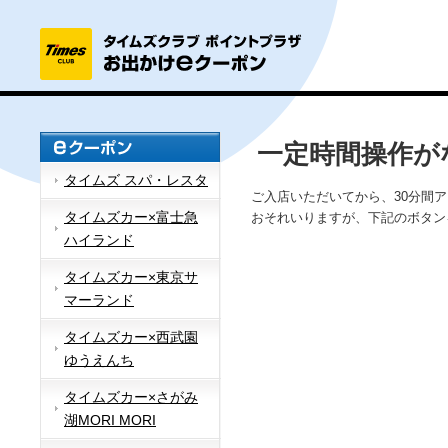
一定時間操作が
タイムズ スパ・レスタ
ご入店いただいてから、30分間
タイムズカー×富士急
おそれいりますが、下記のボタン
ハイランド
タイムズカー×東京サ
マーランド
タイムズカー×西武園
ゆうえんち
タイムズカー×さがみ
湖MORI MORI