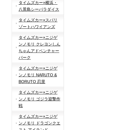
タイムズカー×横浜・
八景島シーパラダイス
タイムズカー×スパリ
ゾートハワイアンズ
タイムズカー×ニジゲ
ンノモリ クレヨンしん
ちゃんアドベンチャー
パーク
タイムズカー×ニジゲ
ンノモリ NARUTO &
BORUTO 忍里
タイムズカー×ニジゲ
ンノモリ ゴジラ迎撃作
戦
タイムズカー×ニジゲ
ンノモリ ドラゴンクエ
スト アイランド