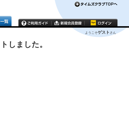
ゲスト
ようこそ
さん
ウトしました。