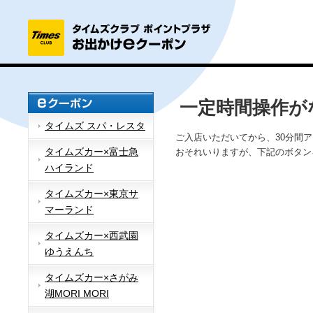
一定時間操作が
タイムズ スパ・レスタ
ご入店いただいてから、30分間
タイムズカー×富士急
おそれいりますが、下記のボタン
ハイランド
タイムズカー×東京サ
マーランド
タイムズカー×西武園
ゆうえんち
タイムズカー×さがみ
湖MORI MORI