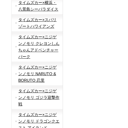
タイムズカー×横浜・
八景島シーパラダイス
タイムズカー×スパリ
ゾートハワイアンズ
タイムズカー×ニジゲ
ンノモリ クレヨンしん
ちゃんアドベンチャー
パーク
タイムズカー×ニジゲ
ンノモリ NARUTO &
BORUTO 忍里
タイムズカー×ニジゲ
ンノモリ ゴジラ迎撃作
戦
タイムズカー×ニジゲ
ンノモリ ドラゴンクエ
スト アイランド