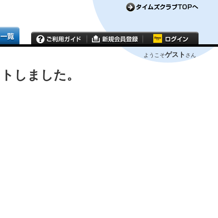
ゲスト
ようこそ
さん
ウトしました。