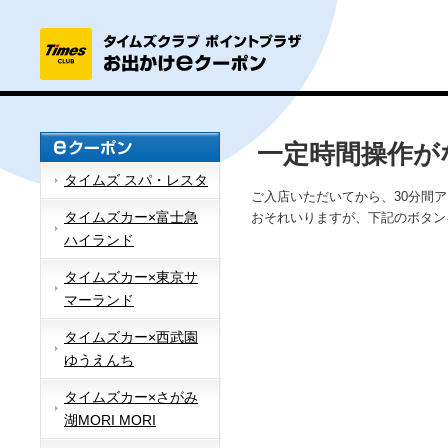
一定時間操作が
タイムズ スパ・レスタ
ご入店いただいてから、30分間
タイムズカー×富士急
おそれいりますが、下記のボタン
ハイランド
タイムズカー×東京サ
マーランド
タイムズカー×西武園
ゆうえんち
タイムズカー×さがみ
湖MORI MORI