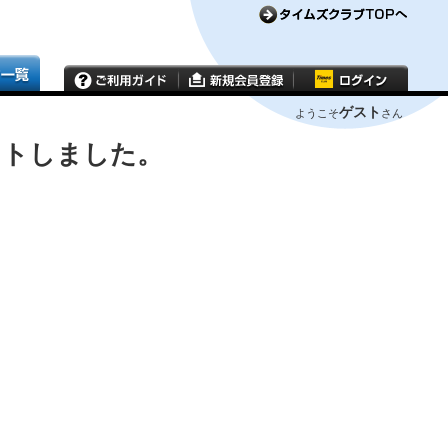
ゲスト
ようこそ
さん
ウトしました。