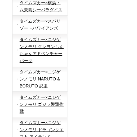
タイムズカー×横浜・
八景島シーパラダイス
タイムズカー×スパリ
ゾートハワイアンズ
タイムズカー×ニジゲ
ンノモリ クレヨンしん
ちゃんアドベンチャー
パーク
タイムズカー×ニジゲ
ンノモリ NARUTO &
BORUTO 忍里
タイムズカー×ニジゲ
ンノモリ ゴジラ迎撃作
戦
タイムズカー×ニジゲ
ンノモリ ドラゴンクエ
スト アイランド