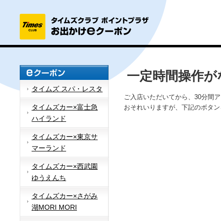
一定時間操作が
タイムズ スパ・レスタ
ご入店いただいてから、30分間
タイムズカー×富士急
おそれいりますが、下記のボタン
ハイランド
タイムズカー×東京サ
マーランド
タイムズカー×西武園
ゆうえんち
タイムズカー×さがみ
湖MORI MORI